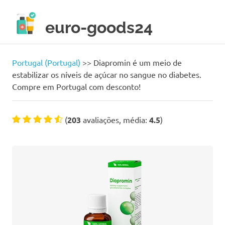
Skip
to
euro-goods24
content
Only
high
quality
Portugal (Portugal)
>>
Diapromin é um meio de
products!
estabilizar os níveis de açúcar no sangue no diabetes.
Compre em Portugal com desconto!
(
203
avaliações, média:
4.5
)