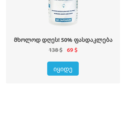
Მხოლოდ დღეს! 50% ფასდაკლება
138 $
69 $
ᲘᲧᲘᲓᲔ