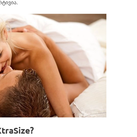
რტივია.
traSize?