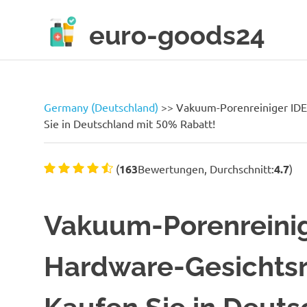
Skip
to
euro-goods24
content
Only
high
quality
products!
Germany (Deutschland)
>>
Vakuum-Porenreiniger IDE
Sie in Deutschland mit 50% Rabatt!
(
163
Bewertungen, Durchschnitt:
4.7
)
Vakuum-Porenreinig
Hardware-Gesichtsr